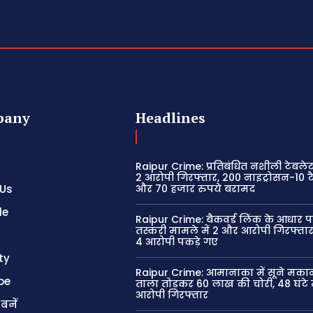
pany
Headlines
Raipur Crime: प्रतिबंधित नशीली टेबले
2 आरोपी गिरफ्तार, 200 नाइट्रोसन-10 ट
 Us
और 70 हजार रुपये बरामद
le
Raipur Crime: बैकवर्ड लिंक के आधार प
तस्करी मामले में 2 और आरोपी गिरफ्त
4 आरोपी पकड़े गए
ty
Raipur Crime: आमानाका में सूने मका
be
ताला तोड़कर 60 लाख की चोरी, 48 घंटे म
आरोपी गिरफ्तार
 बनें