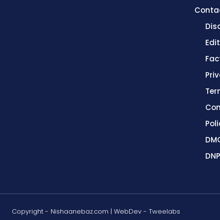
Conta
Dis
Edit
Fac
Pri
Ter
Con
Poli
DMC
DNP
Copyright - Nishaanebaz.com | WebDev - Tweelabs