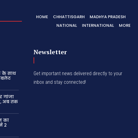
HOME
CHHATTISGARH
MADHYA PRADESH
NATIONAL
INTERNATIONAL
MORE
Newsletter
ट के साथ
Get important news delivered directly to your
ैबलेट
inbox and stay connected!
र गांजा
ार, अब तक
न का
ें 2