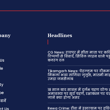
pany
Headlines
CG News: रायपुर में सीता माता पर कथ
टिप्पणी से विवाद, सिविल लाइन थाने पहु
 Us
बजरंग दल
le
Tikamgarh News: चेहल्लुम पर टीकमगढ
निकला भव्य ताजिया जुलूस, मातमी माह
उमड़ा जनसैलाब
ty
18 साल बाद सावन में दुर्लभ ग्रहण योग!
be
अमावस्या पर सूर्य ग्रहण, रक्षाबंधन पर चंद्
जानें क्या होगा असर
 बनें
Rewa Crime: रीवा में इंस्टाग्राम पर हथि
ct Us