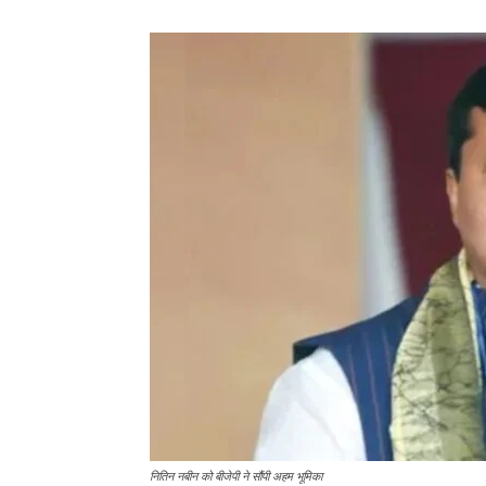
नितिन नबीन को बीजेपी ने सौंपी अहम भूमिका