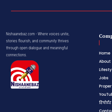
Nishaanebaz.com - Where voices unite,
Com
stories flourish, and community thrives
through open dialogue and meaningful
Home
connections.
About
Lifesty
Jobs
Proper
YouTu
रिपोर्टर
Conta