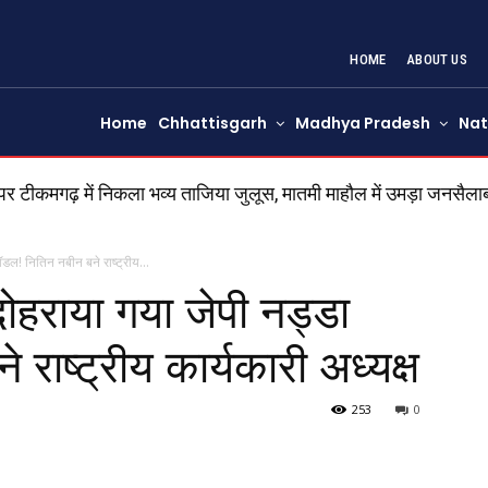
HOME
ABOUT US
Home
Chhattisgarh
Madhya Pradesh
Nat
कमगढ़ में निकला भव्य ताजिया जुलूस, मातमी माहौल में उमड़ा जनसैलाब
हण योग! हरियाली अमावस्या पर सूर्य ग्रहण, रक्षाबंधन पर चंद्र ग्रहण, जानें
ल! नितिन नबीन बने राष्ट्रीय...
राया गया जेपी नड्डा
राष्ट्रीय कार्यकारी अध्यक्ष
253
0