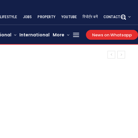
LIFESTYLE
JOBS
PROPERTY
YOUTUBE
रिपोर्टर बनें
CONTACT US
ional
International
More
News on Whatsapp