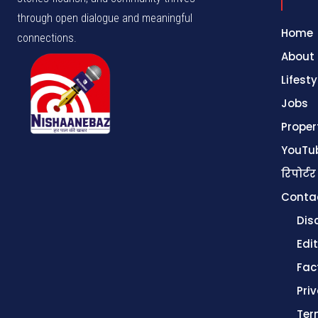
through open dialogue and meaningful
Home
connections.
About
Lifesty
Jobs
Proper
YouTu
रिपोर्टर
Conta
Dis
Edit
Fac
Pri
Ter