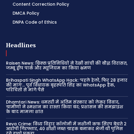
Content Correction Policy
DMCA Policy
DNPA Code of Ethics
Headlines
Raisen News: ब्रिक्स प्रतिनिधियों ने देखी सांची की बौद्ध विरासत,
जम्बू द्वीप पार्क और म्यूजियम का किया भ्रमण
Brihaspati Singh WhatsApp Hack: ‘पहले हेलो, फिर 28 हजार
की मांग’… पूर्व विधायक बृहस्पति सिंह का WhatsApp हैक,
परिचितों से मांगे पैसे
Dhamtari News: धमतरी में अंतिम संस्कार को लेकर विवाद,
ग्रामीणों ने श्मशान का रास्ता किया बंद; प्रशासन की समझाइश
के बाद मामला शांत
Reva Crime: विंध्य विहार कॉलोनी में नशीली कफ सिरप बेचते 2
आरोपी गिरफ्तार, 40 शीशी जब्त ग्राहक बनाकर भेजी थी पुलिस
रंगे हाथों पकड़ा