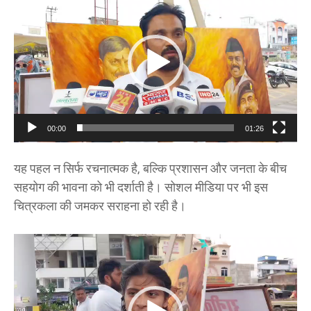
i
d
e
o
P
l
a
00:00
01:26
y
e
यह पहल न सिर्फ रचनात्मक है, बल्कि प्रशासन और जनता के बीच
r
सहयोग की भावना को भी दर्शाती है। सोशल मीडिया पर भी इस
चित्रकला की जमकर सराहना हो रही है।
V
i
d
e