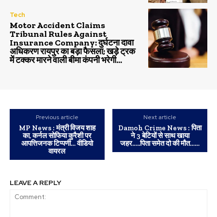
Tech
Motor Accident Claims
Tribunal Rules Against
Insurance Company: दुर्घटना दावा
अधिकरण रायपुर का बड़ा फैसला; खड़े ट्रक
में टक्कर मारने वाली बीमा कंपनी भरेगी...
Previous article
Next article
MP News : मंत्री विजय शाह
Damoh Crime News : पिता
का, कर्नल सोफिया कुरैशी पर
ने 3 बेटियों से साथ खाया
आपत्तिजनक टिप्पणी… वीडियो
जहर…..पिता समेत दो की मौत……
वायरल
LEAVE A REPLY