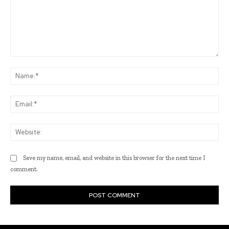
Comment:
Na
Ema
Web
Save my name, email, and website in this browser for the next time I
comment.