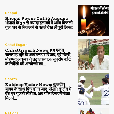
Bhopal
Bhopal Power Cut 10 August:
भोपाल के 30 से ज्यादा इलाकों में आज बिजली
गुल, घर से निकलने से पहले देख लें पूरी लिस्ट
Chhattisgarh
Chhattisgarh News: 59 एकड़
चारागाह भूमि के आवंटन पर विवाद, पूर्व मंत्री
मोहम्मद अकबर ने उठाए सवाल; सुप्रीम कोर्ट
के निर्देशों की अनदेखी का...
Sports
Kuldeep Yadav News: कुलदीप
यादव के साथ फिर हो न जाए ‘खेला’! इंग्लैंड में
बेंच पर गुजरी सीरीज, अब गॉल टेस्ट में मौका
मिलने...
National