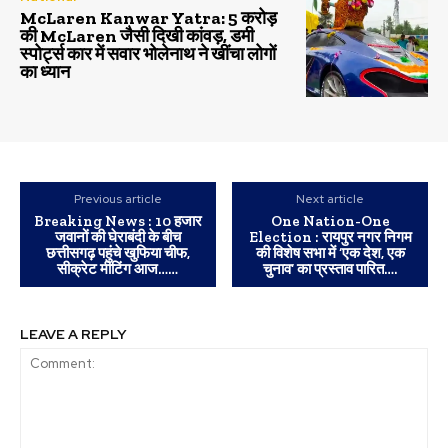
McLaren Kanwar Yatra: 5 करोड़
की McLaren जैसी दिखी कांवड़, डमी
स्पोर्ट्स कार में सवार भोलेनाथ ने खींचा लोगों
का ध्यान
Previous article
Next article
Breaking News : 10 हजार
One Nation-One
जवानों की घेराबंदी के बीच
Election : रायपुर नगर निगम
छत्तीसगढ़ पहुंचे खुफिया चीफ,
की विशेष सभा में ‘एक देश, एक
सीक्रेट मीटिंग आज……
चुनाव’ का प्रस्ताव पारित….
LEAVE A REPLY