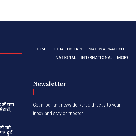
HOME
CHHATTISGARH
MADHYA PRADESH
NATIONAL
INTERNATIONAL
MORE
Newsletter
में बड़ा
Get important news delivered directly to your
ेदारी;
inbox and stay connected!
रों को
 पर हुई