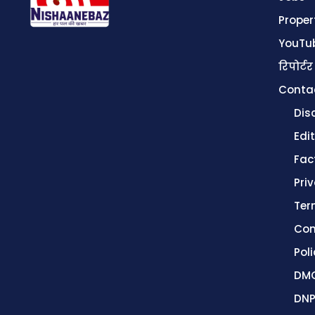
Proper
YouTu
रिपोर्टर
Conta
Dis
Edit
Fac
Pri
Ter
Con
Poli
DMC
DNP