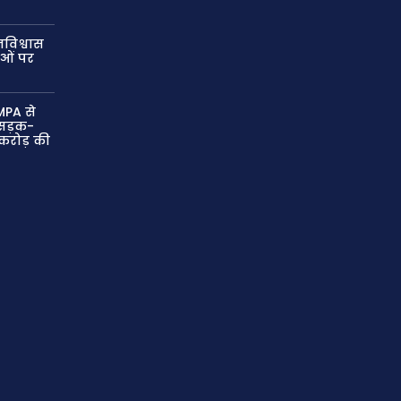
विश्वास
ाओं पर
MPA से
ं सड़क-
 करोड़ की