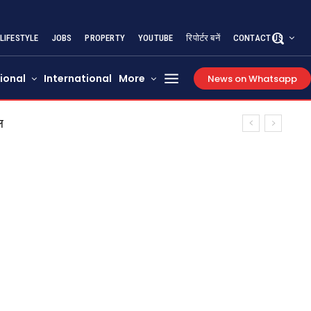
LIFESTYLE
JOBS
PROPERTY
YOUTUBE
रिपोर्टर बनें
CONTACT US
ional
International
More
News on Whatsapp
ल