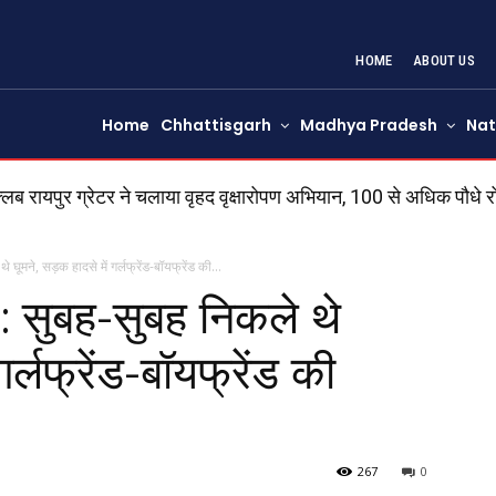
HOME
ABOUT US
Home
Chhattisgarh
Madhya Pradesh
Nat
 रायपुर ग्रेटर ने चलाया वृहद वृक्षारोपण अभियान, 100 से अधिक पौधे रो
नशीली टेबलेट के साथ 2 आरोपी गिरफ्तार, 200 नाइट्रोसन-10 टैबलेट औ
मने, सड़क हादसे में गर्लफ्रेंड-बॉयफ्रेंड की...
ुबह-सुबह निकले थे
गर्लफ्रेंड-बॉयफ्रेंड की
267
0