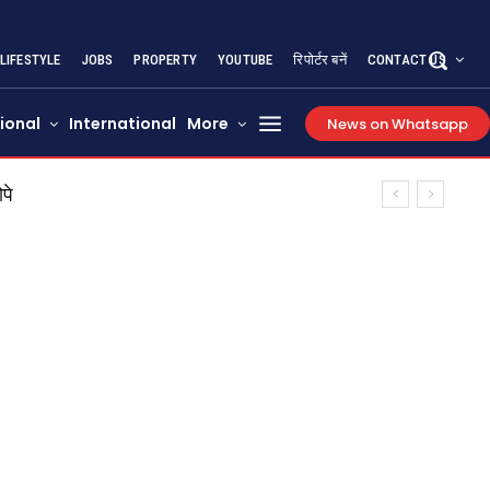
LIFESTYLE
JOBS
PROPERTY
YOUTUBE
रिपोर्टर बनें
CONTACT US
ional
International
More
News on Whatsapp
पे
र 70 हजार रुपये बरामद