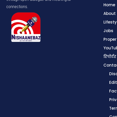
Home
connections.
About
Lifesty
Jobs
Proper
YouTu
रिपोर्टर
Conta
Dis
Edit
Fac
Pri
Ter
Con