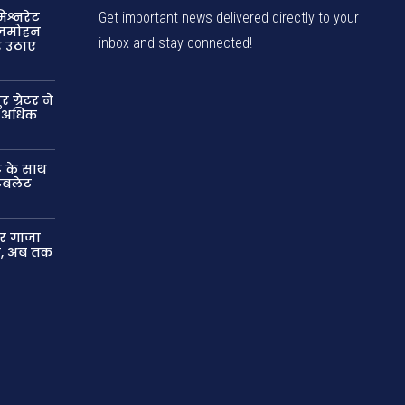
श्नरेट
Get important news delivered directly to your
बृजमोहन
inbox and stay connected!
र उठाए
ग्रेटर ने
े अधिक
ट के साथ
ैबलेट
र गांजा
ार, अब तक