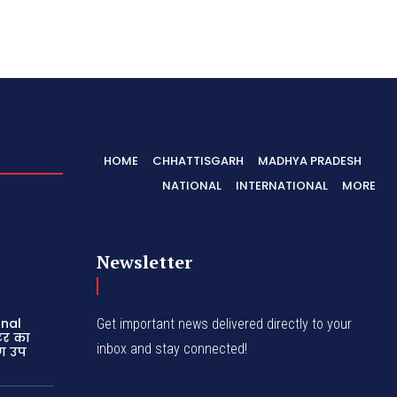
HOME
CHHATTISGARH
MADHYA PRADESH
NATIONAL
INTERNATIONAL
MORE
Newsletter
unal
Get important news delivered directly to your
टर का
inbox and stay connected!
ण उप