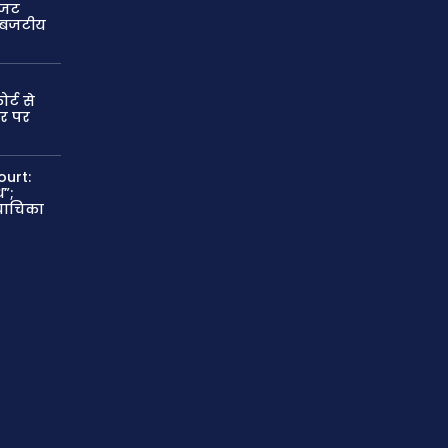
बजट
ी बजटीय
्ट से
ार पर
ourt:
ध”;
 याचिका