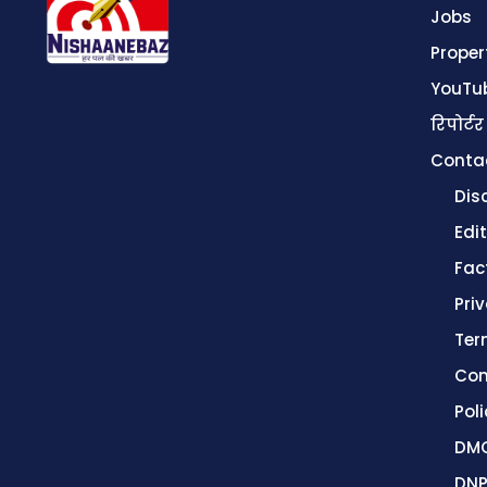
Jobs
Proper
YouTu
रिपोर्टर
Conta
Dis
Edit
Fac
Pri
Ter
Con
Poli
DMC
DNP