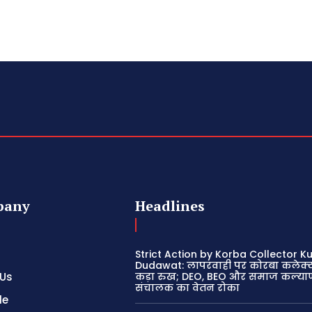
pany
Headlines
Strict Action by Korba Collector K
Dudawat: लापरवाही पर कोरबा कलेक्
 Us
कड़ा रुख; DEO, BEO और समाज कल्या
संचालक का वेतन रोका
le