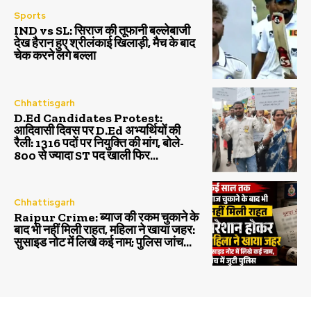
Sports
IND vs SL: सिराज की तूफानी बल्लेबाजी
देख हैरान हुए श्रीलंकाई खिलाड़ी, मैच के बाद
चेक करने लगे बल्ला
Chhattisgarh
D.Ed Candidates Protest:
आदिवासी दिवस पर D.Ed अभ्यर्थियों की
रैली: 1316 पदों पर नियुक्ति की मांग, बोले-
800 से ज्यादा ST पद खाली फिर...
Chhattisgarh
Raipur Crime: ब्याज की रकम चुकाने के
बाद भी नहीं मिली राहत, महिला ने खाया जहर:
सुसाइड नोट में लिखे कई नाम; पुलिस जांच...