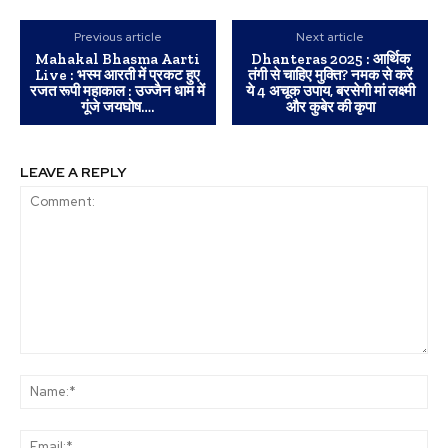
Previous article
Next article
Mahakal Bhasma Aarti
Dhanteras 2025 : आर्थिक
Live : भस्म आरती में प्रकट हुए
तंगी से चाहिए मुक्ति? नमक से करें
रजत रूपी महाकाल : उज्जैन धाम में
ये 4 अचूक उपाय, बरसेगी मां लक्ष्मी
गूंजे जयघोष….
और कुबेर की कृपा
LEAVE A REPLY
Comment:
Na
Ema