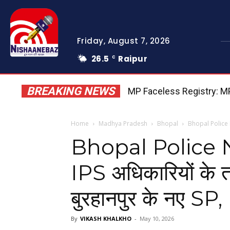
Friday, August 7, 2026
26.5
Raipur
C
BREAKING NEWS
MP Faceless Registry: MP मे
Home
Madhya Pradesh
Bhopal
Bhopal Police New
Bhopal Police New
IPS अधिकारियों के त
बुरहानपुर के नए SP,
By
VIKASH KHALKHO
-
May 10, 2026