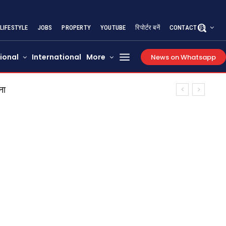
LIFESTYLE
JOBS
PROPERTY
YOUTUBE
रिपोर्टर बनें
CONTACT US
ional
International
More
News on Whatsapp
ना