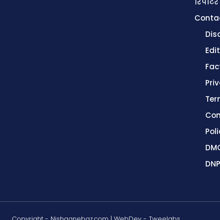
रिपोर्टर
Conta
Dis
Edit
Fac
Pri
Ter
Con
Poli
DMC
DNP
Copyright - Nishaanebaz.com | WebDev - Tweelabs