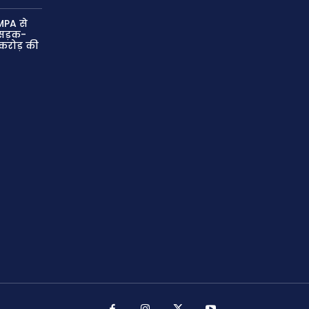
MPA से
ं सड़क-
 करोड़ की