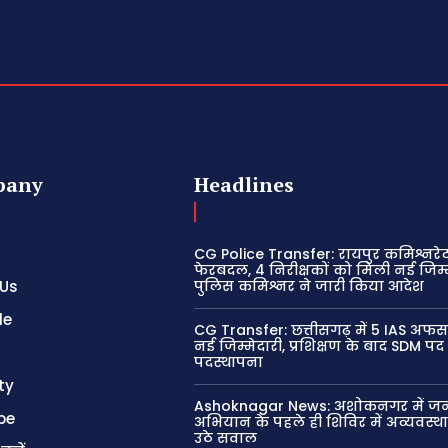
pany
Headlines
CG Police Transfer: रायपुर कमिश्नरेट 
फेरबदल, 4 निरीक्षकों को मिली नई जिम्म
 Us
पुलिस कमिश्नर ने जारी किया आदेश
le
CG Transfer: छत्तीसगढ़ में 5 IAS अफस
नई जिम्मेदारी, प्रशिक्षण के बाद SDM पद
पदस्थापना
ty
Ashoknagar News: अशोकनगर में जन
be
अभियान के पहले ही शिविर में अव्यवस्थ
उठे सवाल