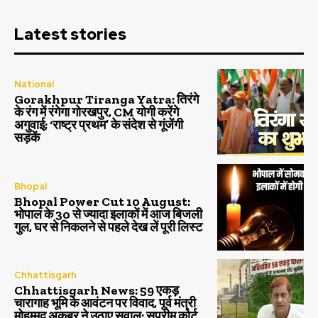
Latest stories
National
Gorakhpur Tiranga Yatra: तिरंगे
के रंग में रंगेगा गोरखपुर, CM योगी करेंगे
अगुवाई; ‘राष्ट्र प्रथम’ के संदेश से गूंजेंगी
सड़कें
Bhopal
Bhopal Power Cut 10 August:
भोपाल के 30 से ज्यादा इलाकों में आज बिजली
गुल, घर से निकलने से पहले देख लें पूरी लिस्ट
Chhattisgarh
Chhattisgarh News: 59 एकड़
चारागाह भूमि के आवंटन पर विवाद, पूर्व मंत्री
मोहम्मद अकबर ने उठाए सवाल; सुप्रीम कोर्ट