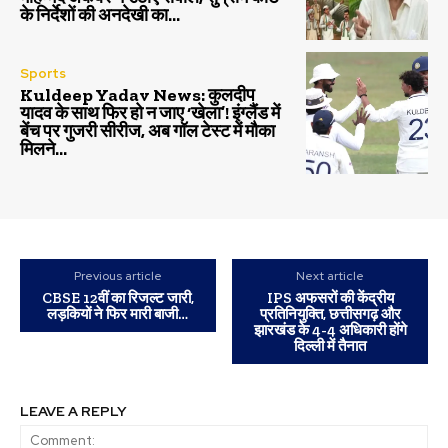
के निर्देशों की अनदेखी का...
Sports
Kuldeep Yadav News: कुलदीप
यादव के साथ फिर हो न जाए ‘खेला’! इंग्लैंड में
बेंच पर गुजरी सीरीज, अब गॉल टेस्ट में मौका
मिलने...
Previous article
Next article
CBSE 12वीं का रिजल्ट जारी,
IPS अफसरों की केंद्रीय
लड़कियों ने फिर मारी बाजी…
प्रतिनियुक्ति, छत्तीसगढ़ और
झारखंड के 4-4 अधिकारी होंगे
दिल्ली में तैनात
LEAVE A REPLY