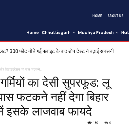
HOME
ABOUT US
Home
Chhattisgarh
Madhya Pradesh
Nat
ट? 300 फीट नीचे गई फ्लाइट के बाद डोप टेस्ट ने बढ़ाई सनसनी
ी जोरदार टक्कर से ईको वैन के उड़े परखच्चे, 6 लोगों की मौत; एक गंभी
ू और डिहाइड्रेशन को पास फटकने...
मियों का देसी सुपरफूड: लू
ास फटकने नहीं देगा बिहार
ानें इसके लाजवाब फायदे
130
0