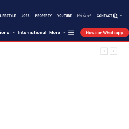
LIFESTYLE
JOBS
PROPERTY
YOUTUBE
रिपोर्टर बनें
CONTACT US
ional
International
More
News on Whatsapp
र घायल