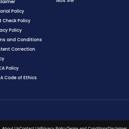
1604 अंक
claimer
orial Policy
t Check Policy
vacy Policy
ms and Conditions
tent Correction
cy
A Policy
A Code of Ethics
About Us
Contact Us
Privacy Policy
Terms and Conditions
Disclaimer