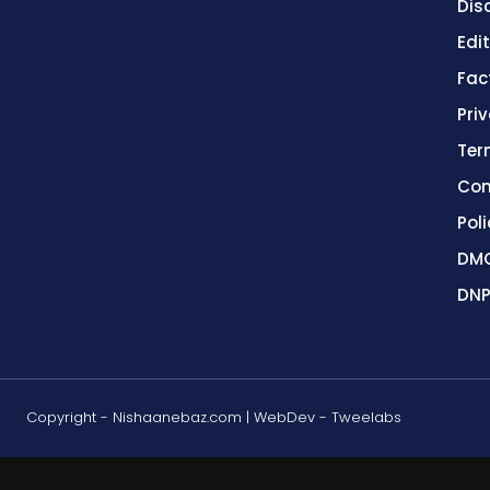
Dis
Edit
Fac
Pri
Ter
Con
Poli
DMC
DNP
Copyright - Nishaanebaz.com | WebDev - Tweelabs