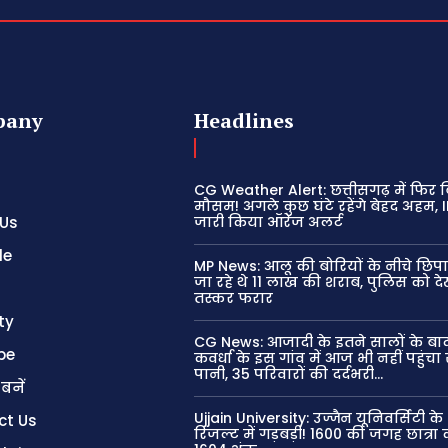
pany
Headlines
CG Weather Alert: छत्तीसगढ़ में फिर ब
मौसम! अगले कुछ घंटे रहेंगे बेहद अहम, 
 Us
जारी किया ऑरेंज अलर्ट
le
MP News: आलू की बोरियों के नीचे छिप
जा रहे थे 11 लाख की शराब, पुलिस को दे
तस्कर फरार
ty
CG News: आजादी के इतने सालों के बा
be
कवर्धा के इस गांव में आज भी नहीं पहुंच
पानी, 35 परिवारों की दर्दभरी...
 बनें
Ujjain University: उज्जैन यूनिवर्सिटी क
ct Us
रिजल्ट में गड़बड़ी! 1600 की जगह छात्रा