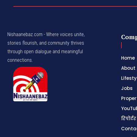
Nishaanebaz.com - Where voices unite,
Com
stories flourish, and community thrives
through open dialogue and meaningful
Home
connections.
About
Lifesty
Jobs
Proper
YouTu
रिपोर्टर
Conta