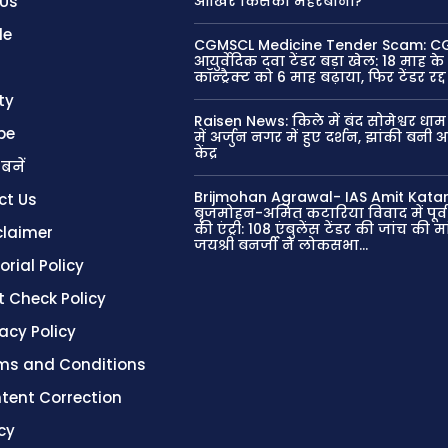
 Us
आखिर किसकी मेहरबानी?
le
CGMSCL Medicine Tender Scam: CG
आयुर्वेदिक दवा टेंडर बड़ा खेल: 18 माह के 
कॉन्ट्रैक्ट को 6 माह बढ़ाया, फिर टेंडर रद्द
ty
Raisen News: किले में बंद सोमेश्वर धा
be
में अर्जुन नगर में हुए दर्शन, झांकी बनी 
केंद्र
 बनें
Brijmohan Agrawal- IAS Amit Katar
ct Us
बृजमोहन-अमित कटारिया विवाद में पूर्व
की एंट्री: 108 एंबुलेंस टेंडर की जांच की मा
claimer
जयश्री बनर्जी ने लोकसभा...
orial Policy
t Check Policy
vacy Policy
ms and Conditions
tent Correction
cy