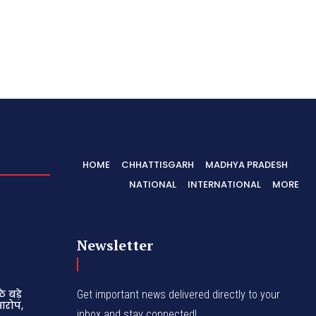
HOME
CHHATTISGARH
MADHYA PRADESH
NATIONAL
INTERNATIONAL
MORE
Newsletter
 बड़े
Get important news delivered directly to your
आरोप,
inbox and stay connected!