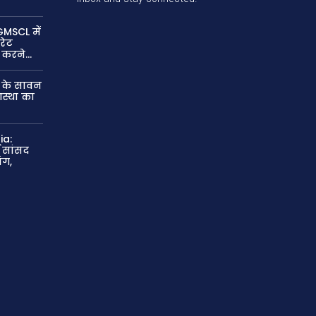
MSCL में
रेट
 करने...
म के सावन
आस्था का
ia:
 सांसद
ंग,