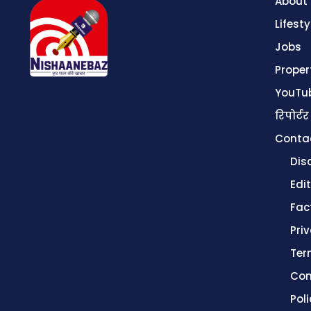
About
Lifesty
Jobs
Proper
YouTu
रिपोर्टर
Conta
Dis
Edit
Fac
Pri
Ter
Con
Poli