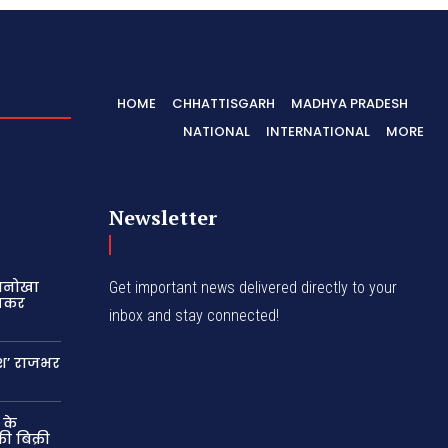
HOME
CHHATTISGARH
MADHYA PRADESH
NATIONAL
INTERNATIONAL
MORE
Newsletter
 अनोखा
Get important news delivered directly to your
रखकर
inbox and stay connected!
ेश’ राजभर
 के
ी बिक्री