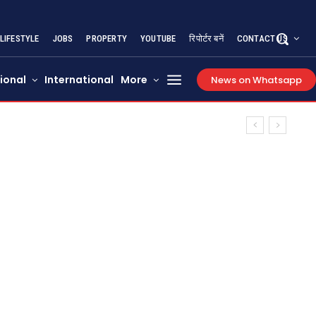
LIFESTYLE
JOBS
PROPERTY
YOUTUBE
रिपोर्टर बनें
CONTACT US
ional
International
More
News on Whatsapp