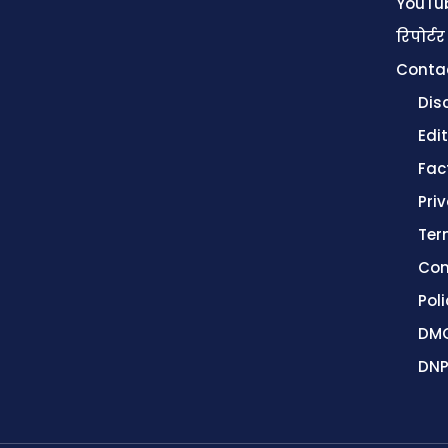
YouTu
रिपोर्टर
Conta
Dis
Edit
Fac
Pri
Ter
Con
Poli
DMC
DNP