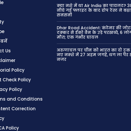
le
क्या नशे में था Air India का पायलट? 
नीचे गई फ्लाइट के बाद डोप टेस्ट ने बढ़
सनसनी
ty
Dhar Road Accident: कंटेनर की जोर
be
टक्कर से ईको वैन के उड़े परखच्चे, 6 लोग
मौत; एक गंभीर घायल
 बनें
अरुणाचल पर चीन को भारत का दो टूक 
ct Us
नए नक्शे में 27 अहम जगहें, थग ला पर
नजर
claimer
orial Policy
t Check Policy
vacy Policy
ms and Conditions
tent Correction
cy
A Policy