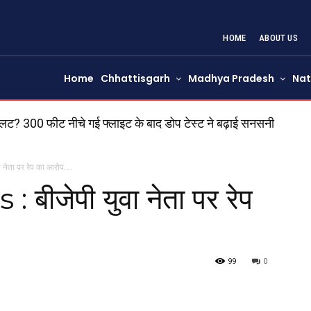
HOME
ABOUT US
Home
Chhattisgarh
Madhya Pradesh
Nat
ायलट? 300 फीट नीचे गई फ्लाइट के बाद डोप टेस्ट ने बढ़ाई सनसनी
 की जोरदार टक्कर से ईको वैन के उड़े परखच्चे, 6 लोगों की मौत; एक ग
 नेता पर रेप का आरोप….
ीजेपी युवा नेता पर रेप
99
0