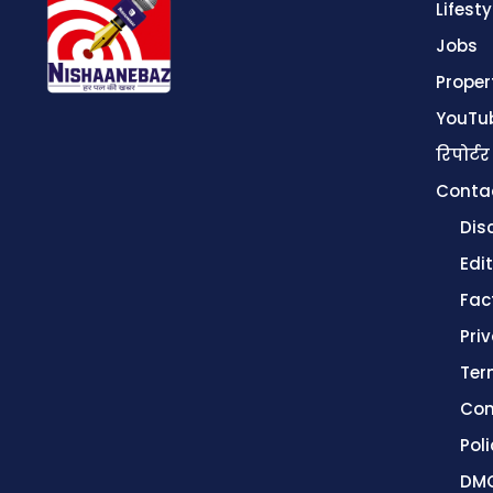
Lifesty
Jobs
Proper
YouTu
रिपोर्टर
Conta
Dis
Edit
Fac
Pri
Ter
Con
Poli
DMC