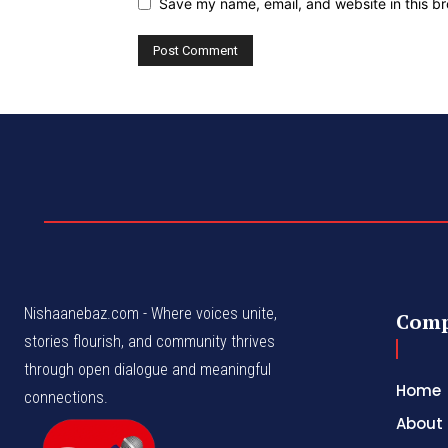
Save my name, email, and website in this br
Nishaanebaz.com - Where voices unite,
Com
stories flourish, and community thrives
through open dialogue and meaningful
Home
connections.
About