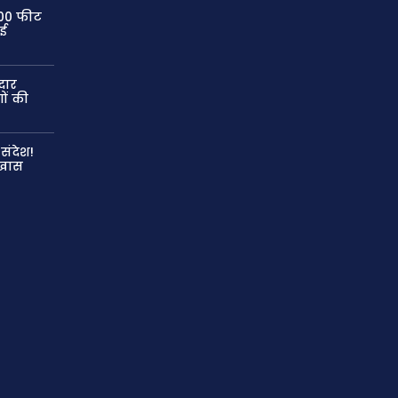
300 फीट
ाई
दार
ों की
संदेश!
 खास