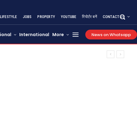
LIFESTYLE
JOBS
PROPERTY
YOUTUBE
रिपोर्टर बनें
CONTACT US
ional
International
More
News on Whatsapp