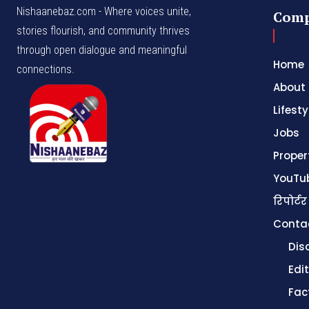
Nishaanebaz.com - Where voices unite,
Com
stories flourish, and community thrives
through open dialogue and meaningful
Home
connections.
About
Lifesty
Jobs
Proper
YouTu
रिपोर्टर
Conta
Dis
Edit
Fac