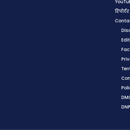
YouTu
रिपोर्टर
Conta
Dis
Edit
Fac
Pri
Ter
Con
Poli
DMC
DNP