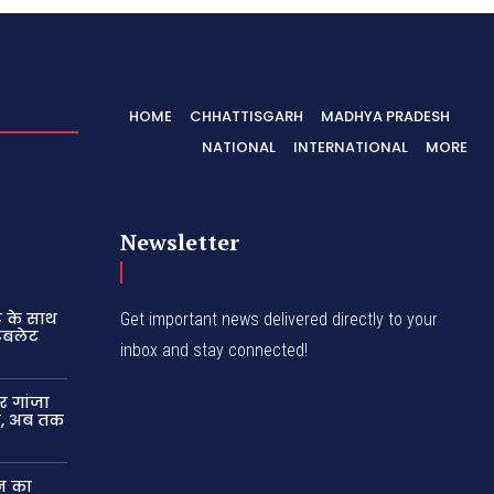
HOME
CHHATTISGARH
MADHYA PRADESH
NATIONAL
INTERNATIONAL
MORE
Newsletter
ट के साथ
Get important news delivered directly to your
ैबलेट
inbox and stay connected!
र गांजा
ार, अब तक
न का