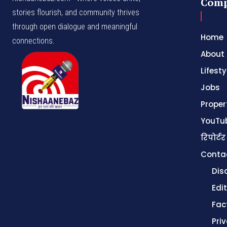
Com
stories flourish, and community thrives
through open dialogue and meaningful
Home
connections.
About
Lifesty
Jobs
Proper
YouTu
रिपोर्टर
Conta
Dis
Edit
Fac
Pri