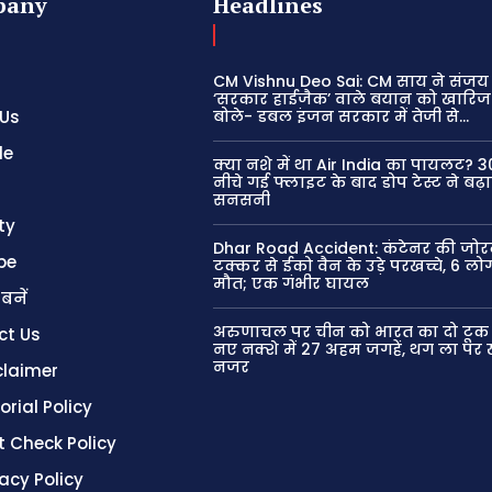
pany
Headlines
CM Vishnu Deo Sai: CM साय ने संजय 
‘सरकार हाईजैक’ वाले बयान को खारिज
 Us
बोले- डबल इंजन सरकार में तेजी से...
le
क्या नशे में था Air India का पायलट? 
नीचे गई फ्लाइट के बाद डोप टेस्ट ने बढ़
सनसनी
ty
Dhar Road Accident: कंटेनर की जोर
be
टक्कर से ईको वैन के उड़े परखच्चे, 6 लोग
मौत; एक गंभीर घायल
 बनें
अरुणाचल पर चीन को भारत का दो टूक 
ct Us
नए नक्शे में 27 अहम जगहें, थग ला पर
नजर
claimer
orial Policy
t Check Policy
vacy Policy