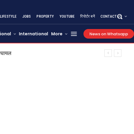
LIFESTYLE
JOBS
PROPERTY
YOUTUBE
रिपोर्टर बनें
CONTACT US
ional
International
More
News on Whatsapp
र घायल