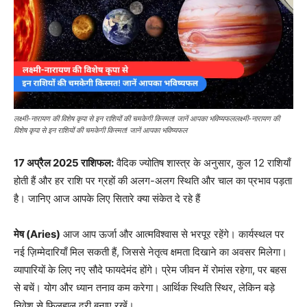
लक्ष्मी-नारायण की विशेष कृपा से इन राशियों की चमकेगी किस्मत! जानें आपका भविष्यफललक्ष्मी-नारायण की
विशेष कृपा से इन राशियों की चमकेगी किस्मत! जानें आपका भविष्यफल
17 अप्रैल 2025 राशिफल:
वैदिक ज्योतिष शास्त्र के अनुसार, कुल 12 राशियाँ
होती हैं और हर राशि पर ग्रहों की अलग-अलग स्थिति और चाल का प्रभाव पड़ता
है। जानिए आज आपके लिए सितारे क्या संकेत दे रहे हैं
मेष (Aries)
आज आप ऊर्जा और आत्मविश्वास से भरपूर रहेंगे। कार्यस्थल पर
नई ज़िम्मेदारियाँ मिल सकती हैं, जिससे नेतृत्व क्षमता दिखाने का अवसर मिलेगा।
व्यापारियों के लिए नए सौदे फायदेमंद होंगे। प्रेम जीवन में रोमांस रहेगा, पर बहस
से बचें। योग और ध्यान तनाव कम करेगा। आर्थिक स्थिति स्थिर, लेकिन बड़े
निवेश से फिलहाल दूरी बनाए रखें।