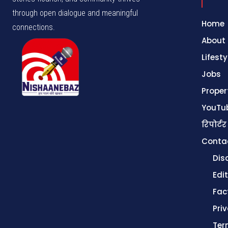
through open dialogue and meaningful
Home
connections.
About
Lifesty
Jobs
Proper
YouTu
रिपोर्टर
Conta
Dis
Edit
Fac
Pri
Ter