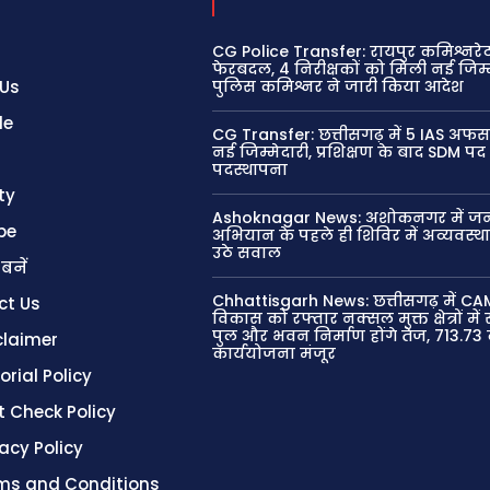
CG Police Transfer: रायपुर कमिश्नरेट 
फेरबदल, 4 निरीक्षकों को मिली नई जिम्म
 Us
पुलिस कमिश्नर ने जारी किया आदेश
le
CG Transfer: छत्तीसगढ़ में 5 IAS अफस
नई जिम्मेदारी, प्रशिक्षण के बाद SDM पद
पदस्थापना
ty
Ashoknagar News: अशोकनगर में जन
be
अभियान के पहले ही शिविर में अव्यवस्थ
उठे सवाल
 बनें
Chhattisgarh News: छत्तीसगढ़ में CA
ct Us
विकास को रफ्तार नक्सल मुक्त क्षेत्रों मे
पुल और भवन निर्माण होंगे तेज, 713.73
claimer
कार्ययोजना मंजूर
orial Policy
t Check Policy
vacy Policy
ms and Conditions