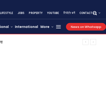
LIFESTYLE
JOBS
PROPERTY
YOUTUBE
रिपोर्टर बनें
CONTACT US
ional
International
More
News on Whatsapp
ाल