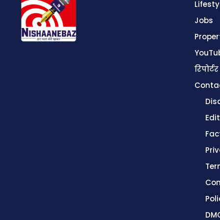
Lifesty
Jobs
Proper
YouTu
रिपोर्टर
Conta
Dis
Edit
Fac
Pri
Ter
Con
Poli
DMC