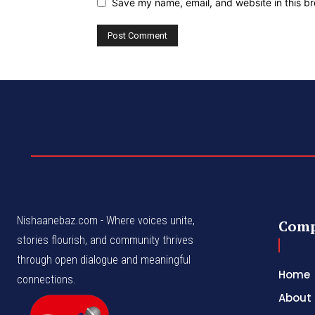
Save my name, email, and website in this br
Nishaanebaz.com - Where voices unite,
Com
stories flourish, and community thrives
through open dialogue and meaningful
Home
connections.
About