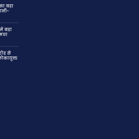
का बड़ा
पानी-
ें बड़ा
 मचा
ोड़ से
लोकायुक्त