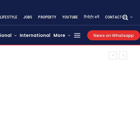
LIFESTYLE
JOBS
PROPERTY
YOUTUBE
रिपोर्टर बनें
CONTACT US
ional
International
More
News on Whatsapp