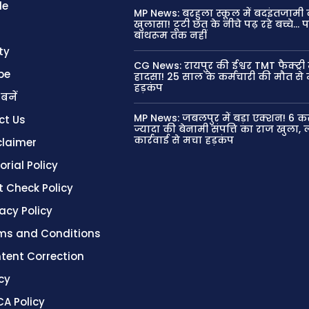
le
MP News: बरहुला स्कूल में बदइंतजामी 
खुलासा! टूटी छत के नीचे पढ़ रहे बच्चे… 
बाथरूम तक नहीं
ty
CG News: रायपुर की ईश्वर TMT फैक्ट्री म
be
हादसा! 25 साल के कर्मचारी की मौत से
हड़कंप
 बनें
MP News: जबलपुर में बड़ा एक्शन! 6 कर
ct Us
ज्यादा की बेनामी संपत्ति का राज खुला, 
कार्रवाई से मचा हड़कंप
claimer
orial Policy
t Check Policy
vacy Policy
ms and Conditions
tent Correction
cy
A Policy