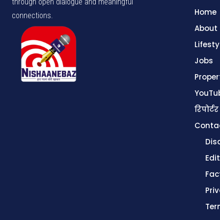
through open dialogue and meaningful
Home
connections.
About
Lifesty
Jobs
Proper
YouTu
रिपोर्टर
Conta
Dis
Edit
Fac
Pri
Ter