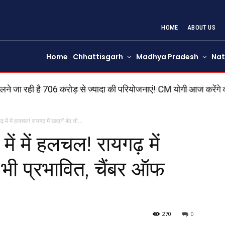
HOME
ABOUT US
Home
Chhattisgarh
Madhya Pradesh
Nat
ी सलमान राणा गिरफ्तार, दो दर्जन से ज्यादा मामलों में था आरोपी
 में में हलचल! रायगढ़ में खदानें बंद तो...
में में हलचल! रायगढ़ में
 भी प्रभावित, चैंबर ऑफ
270
0