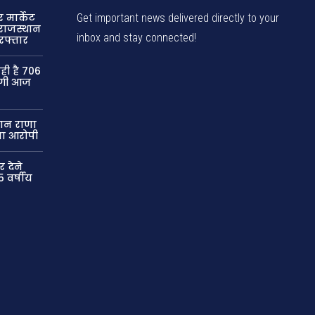
 मार्केट
Get important news delivered directly to your
राजस्थान
inbox and stay connected!
िरफ्तार
ी है 706
योगी आज
मान राणा
 था आरोपी
 देने
 वर्षीय