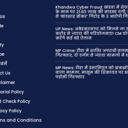
Khandwa Cyber Fraud: खंडवा में शेयर
के नाम पर 21.63 लाख की साइबर ठगी, 
 Us
से ‘बादशाह ब्रोकर’ गिरोह के 3 आरोपी ग
le
UP News: अंबेडकरनगर को मिलने जा रह
करोड़ से ज्यादा की परियोजनाएं! CM 
करेंगे कई बड़े ऐलान
ty
MP Crime: रीवा में शातिर अपराधी सल
be
गिरफ्तार, दो दर्जन से ज्यादा मामलों में
 बनें
MP News: रीवा में इंसानियत को झकझोर
वाला मामला, मासूम की शिकायत पर 65
ct Us
पड़ोसी गिरफ्तार
claimer
orial Policy
t Check Policy
vacy Policy
ms and Conditions