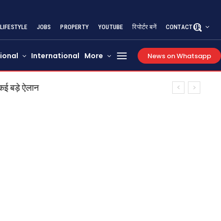
LIFESTYLE
JOBS
PROPERTY
YOUTUBE
रिपोर्टर बनें
CONTACT US
ional
International
More
News on Whatsapp