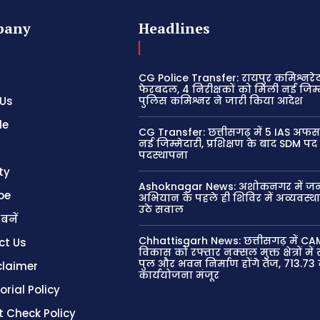
pany
Headlines
CG Police Transfer: रायपुर कमिश्नरेट 
फेरबदल, 4 निरीक्षकों को मिली नई जिम्म
 Us
पुलिस कमिश्नर ने जारी किया आदेश
le
CG Transfer: छत्तीसगढ़ में 5 IAS अफस
नई जिम्मेदारी, प्रशिक्षण के बाद SDM पद
पदस्थापना
ty
Ashoknagar News: अशोकनगर में जन
be
अभियान के पहले ही शिविर में अव्यवस्थ
उठे सवाल
 बनें
Chhattisgarh News: छत्तीसगढ़ में CA
ct Us
विकास को रफ्तार नक्सल मुक्त क्षेत्रों मे
पुल और भवन निर्माण होंगे तेज, 713.73
claimer
कार्ययोजना मंजूर
orial Policy
t Check Policy