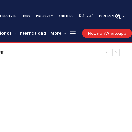
LIFESTYLE
JOBS
PROPERTY
YOUTUBE
रिपोर्टर बनें
CONTACT US
ional
International
More
News on Whatsapp
ाल