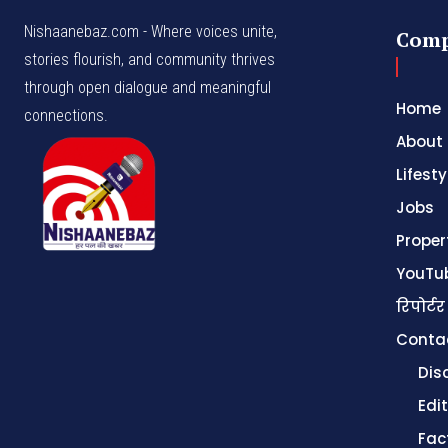
Nishaanebaz.com - Where voices unite,
Com
stories flourish, and community thrives
through open dialogue and meaningful
Home
connections.
About
Lifesty
Jobs
Proper
YouTu
रिपोर्टर
Conta
Dis
Edit
Fac