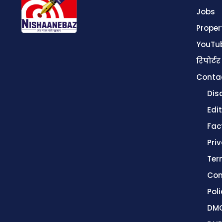
Jobs
Proper
YouTu
रिपोर्टर
Conta
Dis
Edit
Fac
Pri
Ter
Con
Poli
DMC