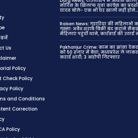
Durg News: टाउनशिप में आवास खाली 
नोटिस के खिलाफ युवा कांग्रेस का प्रदर्शन, 
यादव बोले- एक भी घर खाली नहीं होने..
ty
Raisen News: गुरारिया की महिलाओं क
be
गुस्सा: अवैध शराब बिक्री बंद कराने सैकड़
महिलाएं पहुंचीं थाने, कार्रवाई की उठाई 
 बनें
Pakhanjur Crime: काम का झांसा देक
ct Us
को 50 हजार में बेचा, मध्यप्रदेश ले जा
कराई शादी; 3 आरोपी गिरफ्तार
claimer
orial Policy
t Check Policy
vacy Policy
ms and Conditions
tent Correction
cy
A Policy