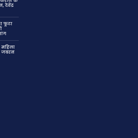
कराने के
देवेंद्र
.
ा फूटा
ों
मांग
र महिला
कर जबरन