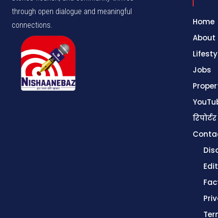
through open dialogue and meaningful
Home
connections.
About
Lifesty
Jobs
Proper
YouTu
रिपोर्टर
Conta
Dis
Edit
Fac
Pri
Ter