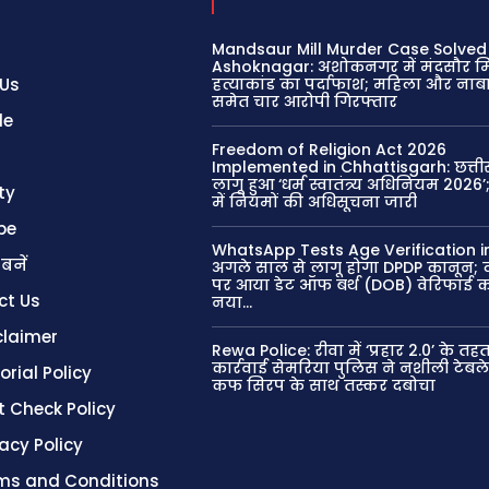
Mandsaur Mill Murder Case Solved 
Ashoknagar: अशोकनगर में मंदसौर 
 Us
हत्याकांड का पर्दाफाश; महिला और ना
समेत चार आरोपी गिरफ्तार
le
Freedom of Religion Act 2026
Implemented in Chhattisgarh: छत्तीस
लागू हुआ ‘धर्म स्वातंत्र्य अधिनियम 2026’
ty
में नियमों की अधिसूचना जारी
be
WhatsApp Tests Age Verification in
 बनें
अगले साल से लागू होगा DPDP कानून; व
पर आया डेट ऑफ बर्थ (DOB) वेरिफाई 
ct Us
नया...
claimer
Rewa Police: रीवा में ‘प्रहार 2.0’ के तहत
कार्रवाई सेमरिया पुलिस ने नशीली टेब
orial Policy
कफ सिरप के साथ तस्कर दबोचा
t Check Policy
vacy Policy
ms and Conditions