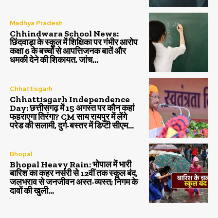
Madhya Pradesh
Chhindwara School News:
छिंदवाड़ा के स्कूल में शिक्षिका पर गंभीर आरोप
कक्षा 6 के बच्चों से आपत्तिजनक बातें और
धमकी देने की शिकायत, जांच...
Chhattisgarh
Chhattisgarh Independence
Day: छत्तीसगढ़ में 15 अगस्त पर कौन कहां
फहराएगा तिरंगा? CM साय रायपुर में लेंगे
परेड की सलामी, दुर्ग-बस्तर में डिप्टी सीएम...
Bhopal
Bhopal Heavy Rain: भोपाल में भारी
बारिश का कहर नर्सरी से 12वीं तक स्कूल बंद,
जलभराव से जनजीवन अस्त-व्यस्त; निगम के
दावों की खुली...