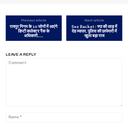
Previous article
Next article
रायपुर निगम के 10 जोनों में आएंगे
Sex Racket : स्पा की आड़ में
डिप्टी कलेक्टर रैंक के
देह व्यापार, पुलिस की छापेमारी में
अधिकारी……
खुला बड़ा राज
LEAVE A REPLY
Comment:
Na