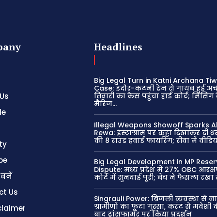
pany
Headlines
Big Legal Turn in Katni Archana Tiw
Case: इंदौर-कटनी ट्रेन से गायब हुई अर्
 Us
तिवारी का केस पहुंचा हाई कोर्ट; मिसिंग
मैरिज...
le
Illegal Weapons Showoff Sparks A
Rewa: इंस्टाग्राम पर कट्टा दिखाकर दी 
की 8 राउंड हवाई फायरिंग; रीवा में वीड
ty
be
Big Legal Development in MP Reser
Dispute: मध्य प्रदेश में 27% OBC आरक्
 बनें
कोर्ट में सुनवाई पूरी; बेंच ने फैसला रखा 
ct Us
Singrauli Power: बिजली व्यवस्था से न
ग्रामीणों का फूटा गुस्सा, करंट से मवेशी
claimer
बाद ट्रांसफार्मर पर किया प्रदर्शन