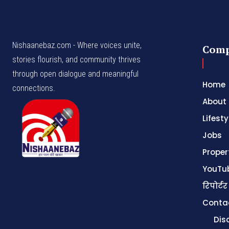
Nishaanebaz.com - Where voices unite,
Com
stories flourish, and community thrives
through open dialogue and meaningful
Home
connections.
About
Lifesty
Jobs
Proper
YouTu
रिपोर्टर
Conta
Dis