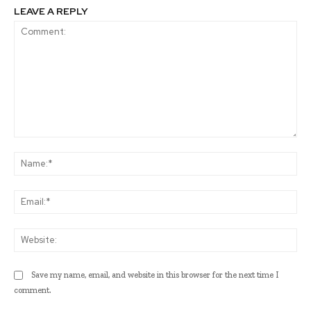
LEAVE A REPLY
Comment:
Na
Ema
Web
Save my name, email, and website in this browser for the next time I
comment.