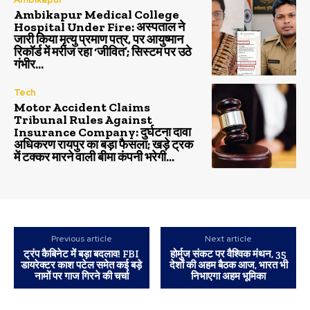
Ambikapur Medical College
Hospital Under Fire: अस्पताल ने
जारी किया मृत्यु प्रमाण पत्र, पर आयुष्मान
रिकॉर्ड में मरीज रहा ‘जीवित’; सिस्टम पर उठे
गंभीर...
Tech
Motor Accident Claims
Tribunal Rules Against
Insurance Company: दुर्घटना दावा
अधिकरण रायपुर का बड़ा फैसला; खड़े ट्रक
में टक्कर मारने वाली बीमा कंपनी भरेगी...
Previous article
Next article
ट्रंप कैबिनेट में बड़ा बदलाव! FBI
होर्मुज संकट पर वैश्विक मंथन, 35
डायरेक्टर काश पटेल समेत कई बड़े
देशों की अहम बैठक आज, भारत भी
नामों पर गाज गिरने की चर्चा
निभाएगा अहम भूमिका