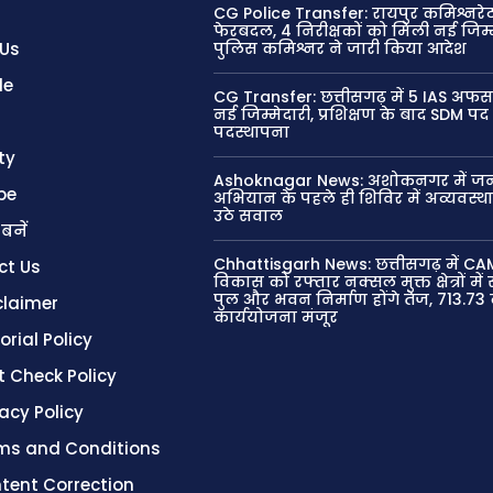
CG Police Transfer: रायपुर कमिश्नरेट 
फेरबदल, 4 निरीक्षकों को मिली नई जिम्म
 Us
पुलिस कमिश्नर ने जारी किया आदेश
le
CG Transfer: छत्तीसगढ़ में 5 IAS अफस
नई जिम्मेदारी, प्रशिक्षण के बाद SDM पद
पदस्थापना
ty
Ashoknagar News: अशोकनगर में जन
be
अभियान के पहले ही शिविर में अव्यवस्थ
उठे सवाल
 बनें
Chhattisgarh News: छत्तीसगढ़ में CA
ct Us
विकास को रफ्तार नक्सल मुक्त क्षेत्रों मे
पुल और भवन निर्माण होंगे तेज, 713.73
claimer
कार्ययोजना मंजूर
orial Policy
t Check Policy
vacy Policy
ms and Conditions
tent Correction