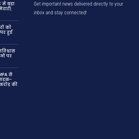
में बड़ा
Get important news delivered directly to your
ेदारी;
inbox and stay connected!
रों को
 पर हुई
विश्वास
ाओं पर
MPA से
ं सड़क-
 करोड़ की