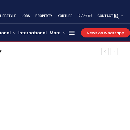
LIFESTYLE
JOBS
PROPERTY
YOUTUBE
रिपोर्टर बनें
CONTACT US
ional
International
More
News on Whatsapp
ल