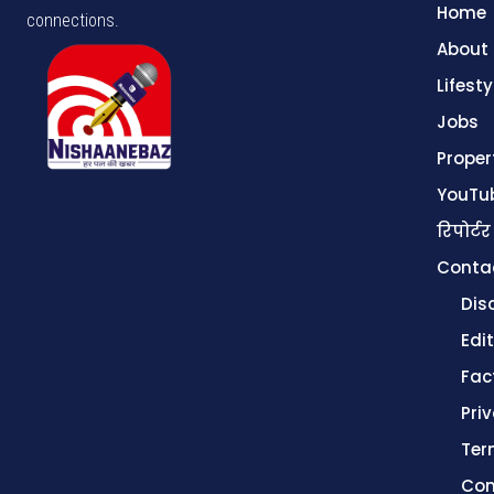
Home
connections.
About
Lifesty
Jobs
Proper
YouTu
रिपोर्टर
Conta
Dis
Edit
Fac
Pri
Ter
Con